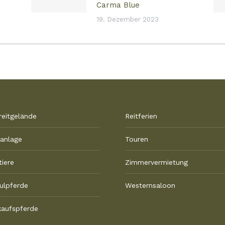
Carma Blue
19. Dezember 2023
reitgelände
Reitferien
tanlage
Touren
tiere
Zimmervermietung
ulpferde
Westernsaloon
kaufspferde