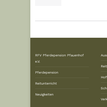
RFV Pferdepension Pfauenhof
Aus
e.V.
Rei
Pferdepension
Hof
Reitunterricht
Sch
Neuigkeiten
Ver