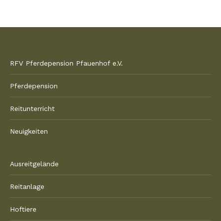
Facebook
Twitter
Pinterest
WhatsApp
RFV Pferdepension Pfauenhof e.V.
Pferdepension
Reitunterricht
Neuigkeiten
Ausreitgelände
Reitanlage
Hoftiere