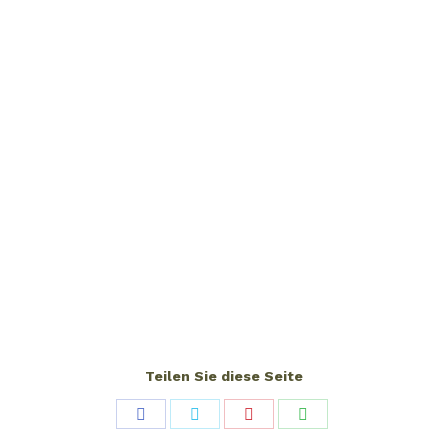
Teilen Sie diese Seite
Share
Share
Share
Share
on
on
on
on