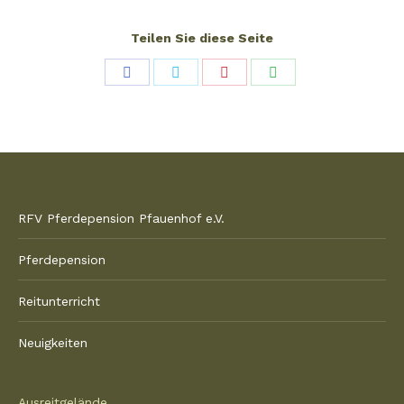
Teilen Sie diese Seite
Share
Share
Share
Share
on
on
on
on
Facebook
Twitter
Pinterest
WhatsApp
RFV Pferdepension Pfauenhof e.V.
Pferdepension
Reitunterricht
Neuigkeiten
Ausreitgelände