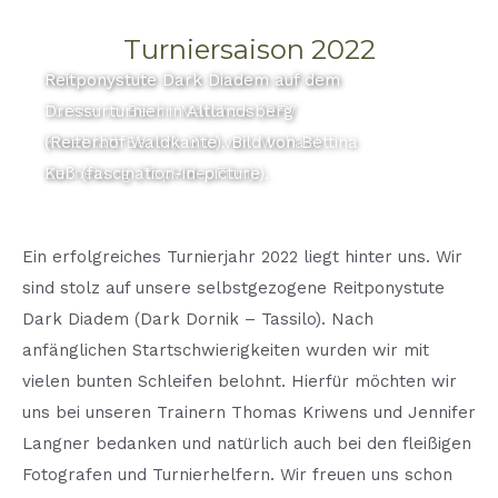
Turniersaison 2022
Reitponystute Dark Diadem auf dem
Reitponystute Dark Diadem auf dem
Turnier in Berlin Malchow (RFV
Dressurturnier in Altlandsberg
Kleeblatt Berlin). Bild von Michael
(Reiterhof Waldkante). Bild von Bettina
Berneburg (TopVideoFilm).
Kuß (fascination-in-picture).
Ein erfolgreiches Turnierjahr 2022 liegt hinter uns. Wir
sind stolz auf unsere selbstgezogene Reitponystute
Dark Diadem (Dark Dornik – Tassilo). Nach
anfänglichen Startschwierigkeiten wurden wir mit
vielen bunten Schleifen belohnt. Hierfür möchten wir
uns bei unseren Trainern Thomas Kriwens und Jennifer
Langner bedanken und natürlich auch bei den fleißigen
Fotografen und Turnierhelfern. Wir freuen uns schon