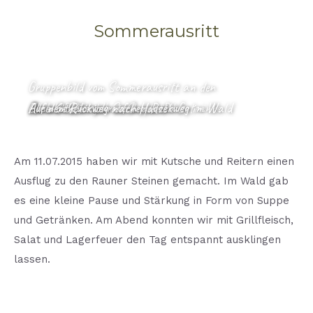
Sommerausritt
Gruppenbild vom Sommerausritt an den
Kurze Pause beim Sommerausritt
In der Pause gab es Suppe und Getränke
Auch die Pferde nutzten die Pause im Wald
Rauner Steinen
Eine Kutsche war auch dabei
Alle machen sich auf den Rückweg
Auf dem Rückweg nach Hause
Am 11.07.2015 haben wir mit Kutsche und Reitern einen
Ausflug zu den Rauner Steinen gemacht. Im Wald gab
es eine kleine Pause und Stärkung in Form von Suppe
und Getränken. Am Abend konnten wir mit Grillfleisch,
Salat und Lagerfeuer den Tag entspannt ausklingen
lassen.