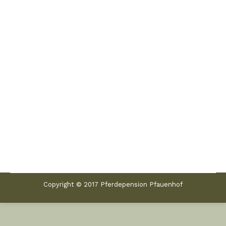
Stutenleistungsprüfung Neustadt/Dosse mit Carma
Blue
Aktuelles
Von
Jenny
19. Dezember 2023
Unsere selbstgezogene 3-jährige Stute Carma
Blue von Cornet Obolensky – Chacco Blue –
Lancer III wurde heute am 19.12.2023 Siegerin –
beste Rittigkeitsnote 9,0 – der
Stutenleistungsprüfung in Neustadt Dosse.
Copyright © 2017 Pferdepension Pfauenhof