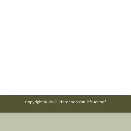
Fohlenchampionat Neustadt Dosse 2022
Aktuelles
Von
Jenny
30. August 2022
Am 17.07.2022 waren wir auf dem
Fohlenchampionat in Neustadt Dosse. Unser
Reitponystutfohlen Real Gold vom Hengst
Rivers Dancing AS aus unserer
Staatsprämienstute Wild Rose (BKS White Light
– Tassilo) konnte sich gut präsentieren.
Copyright © 2017 Pferdepension Pfauenhof