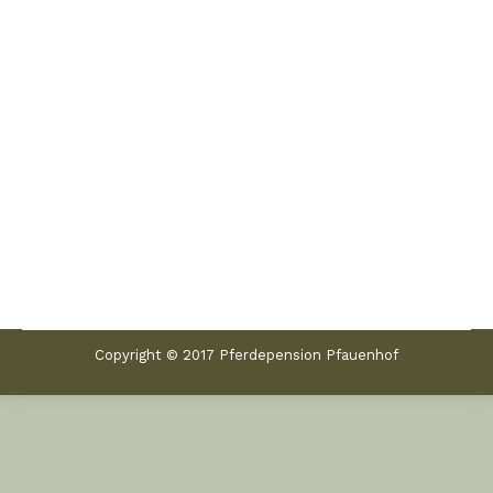
Freispringtag 2017
Freispringtage
Von
Jenny
23. April 2017
Am 22.04.2017 veranstaltete der
Pferdezuchtverein Oder Spree e.V. einen
Freispringwettbewerb bei uns auf dem Hof.
Copyright © 2017 Pferdepension Pfauenhof